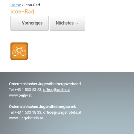
Home
»
Icon-Rad
Icon-Rad
← Vorheriges
Nächstes →
Österreichischer
Jugendherbergsverband
Tel +43 1 533 53 53,
office@oejhv.at
www.oejhv.at
Österreichisches
Jugendherbergswerk
Tel +43 1 533 18 33,
office@jungehotels.at
www.jungehotels.at