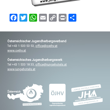
F
T
W
E
C
Pr
T
a
wi
h
m
o
in
eil
ce
tt
at
ail
py
t
e
b
er
s
Li
n
Österreichischer
Jugendherbergsverband
Tel +43 1 533 53 53,
office@oejhv.at
o
A
n
www.oejhv.at
o
p
k
Österreichisches
Jugendherbergswerk
k
p
Tel +43 1 533 18 33,
office@jungehotels.at
www.jungehotels.at