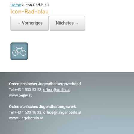
Home
»
Icon-Rad-blau
Icon-Rad-blau
← Vorheriges
Nächstes →
Österreichischer
Jugendherbergsverband
Tel +43 1 533 53 53,
office@oejhv.at
www.oejhv.at
Österreichisches
Jugendherbergswerk
Tel +43 1 533 18 33,
office@jungehotels.at
www.jungehotels.at