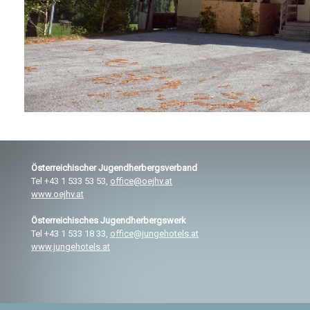
Österreichischer
Jugendherbergsverband
Tel +43 1 533 53 53,
office@oejhv.at
www.oejhv.at
Österreichisches
Jugendherbergswerk
Tel +43 1 533 18 33,
office@jungehotels.at
www.jungehotels.at