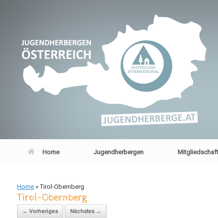
Zum
Inhalt
springen
Home
Jugendherbergen
Mitgliedschaf
Home
»
Tirol-Obernberg
Tirol-Obernberg
← Vorheriges
Nächstes →