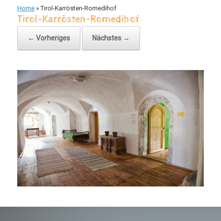
Home
»
Tirol-Karrösten-Romedihof
Tirol-Karrösten-Romedihof
← Vorheriges
Nächstes →