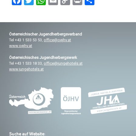
F
T
W
E
C
Pr
T
a
wi
h
m
o
in
eil
ce
tt
at
ail
py
t
e
b
er
s
Li
n
Österreichischer
Jugendherbergsverband
o
A
n
Tel +43 1 533 53 53,
office@oejhv.at
o
p
k
www.oejhv.at
k
p
Österreichisches
Jugendherbergswerk
Tel +43 1 533 18 33,
office@jungehotels.at
www.jungehotels.at
Suche auf Website: