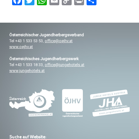
F
T
W
E
C
Pr
T
a
wi
h
m
o
in
eil
ce
tt
at
ail
py
t
e
b
er
s
Li
n
Österreichischer
Jugendherbergsverband
o
A
n
Tel +43 1 533 53 53,
office@oejhv.at
o
p
k
www.oejhv.at
k
p
Österreichisches
Jugendherbergswerk
Tel +43 1 533 18 33,
office@jungehotels.at
www.jungehotels.at
Suche auf Website: