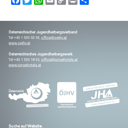
F
T
W
E
C
Pr
T
a
wi
h
m
o
in
eil
ce
tt
at
ail
py
t
e
b
er
s
Li
n
Österreichischer
Jugendherbergsverband
o
A
n
Tel +43 1 533 53 53,
office@oejhv.at
o
p
k
www.oejhv.at
k
p
Österreichisches
Jugendherbergswerk
Tel +43 1 533 18 33,
office@jungehotels.at
www.jungehotels.at
Suche auf Website: