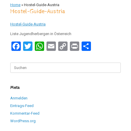
Home
»
Hostel-Guide-Austria
Hostel-Guide-Austria
Hostel-Guide-Austria
Liste Jugendherbergen in Österreich
F
T
W
E
C
Pr
T
a
wi
h
m
o
in
eil
ce
tt
at
ail
py
t
e
Suchen
nach:
b
er
s
Li
n
o
A
n
Meta
o
p
k
Anmelden
k
p
Eintrags-Feed
Kommentar-Feed
WordPress.org