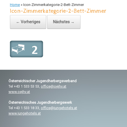
Home
»
Icon-Zimmerkategorie-2-Bett-Zimmer
Icon-Zimmerkategorie-2-Bett-Zimmer
← Vorheriges
Nächstes →
Österreichischer
Jugendherbergsverband
Tel +43 1 533 53 53,
office@oejhv.at
www.oejhv.at
Österreichisches
Jugendherbergswerk
Tel +43 1 533 18 33,
office@jungehotels.at
www.jungehotels.at