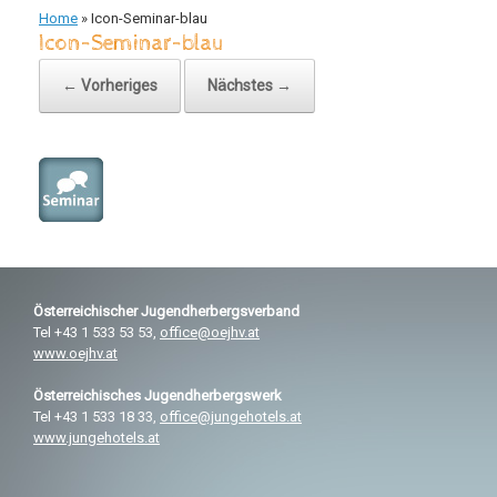
Home
»
Icon-Seminar-blau
Icon-Seminar-blau
← Vorheriges
Nächstes →
Österreichischer
Jugendherbergsverband
Tel +43 1 533 53 53,
office@oejhv.at
www.oejhv.at
Österreichisches
Jugendherbergswerk
Tel +43 1 533 18 33,
office@jungehotels.at
www.jungehotels.at