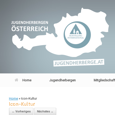
Zum
Inhalt
springen
Home
Jugendherbergen
Mitgliedschaf
Home
»
Icon-Kultur
Icon-Kultur
← Vorheriges
Nächstes →