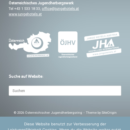
k
p
Österreichisches
Jugendherbergswerk
Tel +43 1 533 18 33,
office@jungehotels.at
www.jungehotels.at
Suche auf Website:
Suchen
nach:
© 2026 Österreichischer Jugendherbergsring
Theme by
SiteOrigin
Diese Website benutzt zur Verbesserung der
Leistungsfähigkeit Cookies. Wenn du die Website weiter nutzt,